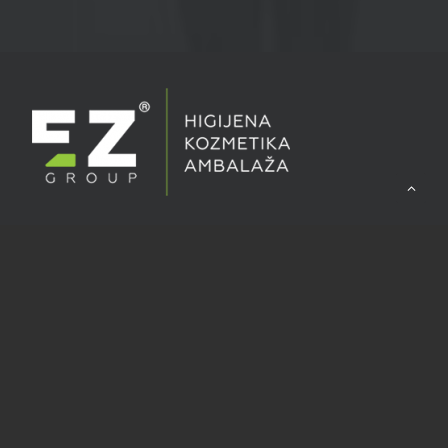
EZ d.o.o.
Adresa:
Kaćuni bb, 72 264 Kaćuni, Bosna i Hercegovina
Telefon:
+387(0)30 591 012 – Centrala
+387(0)30 591 595 – Služba prodaje
+387(0)30 591 196 – Služba prodaje plastične ambalaže
+387(0)30 543 251 – Fax
e-mail:
info@tisal.ba