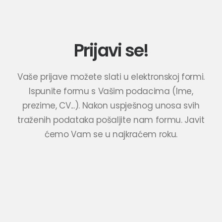
Prijavi se!
Vaše prijave možete slati u elektronskoj formi.
Search
Ispunite formu s Vašim podacima (Ime,
prezime, CV...). Nakon uspješnog unosa svih
traženih podataka pošaljite nam formu. Javit
ćemo Vam se u najkraćem roku.