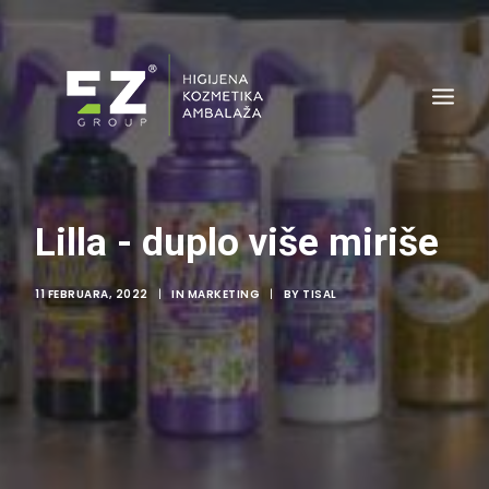
Lilla - duplo više miriše
11 FEBRUARA, 2022
|
IN
MARKETING
|
BY
TISAL
AMBALAŽA