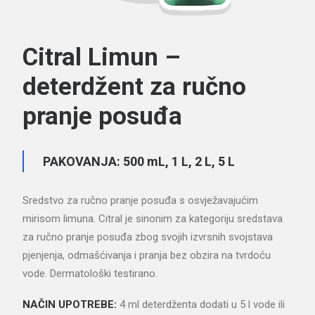
Citral Limun –
deterdžent za ručno
pranje posuđa
PAKOVANJA: 500 mL, 1 L, 2 L, 5 L
Sredstvo za ručno pranje posuđa s osvježavajućim
mirisom limuna. Citral je sinonim za kategoriju sredstava
za ručno pranje posuđa zbog svojih izvrsnih svojstava
pjenjenja, odmašćivanja i pranja bez obzira na tvrdoću
vode. Dermatološki testirano.
NAČIN UPOTREBE:
4 ml deterdženta dodati u 5 l vode ili