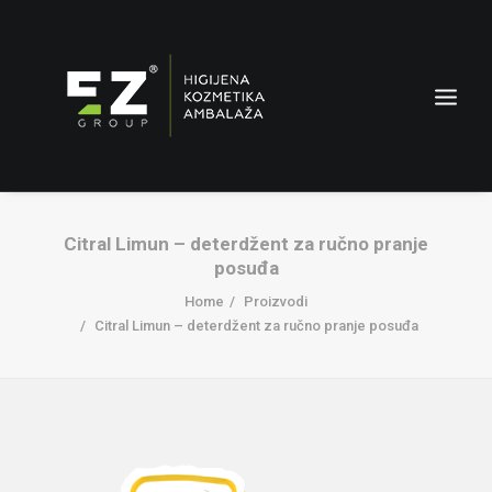
Citral Limun – deterdžent za ručno pranje
posuđa
Home
Proizvodi
Citral Limun – deterdžent za ručno pranje posuđa
AMBALAŽA