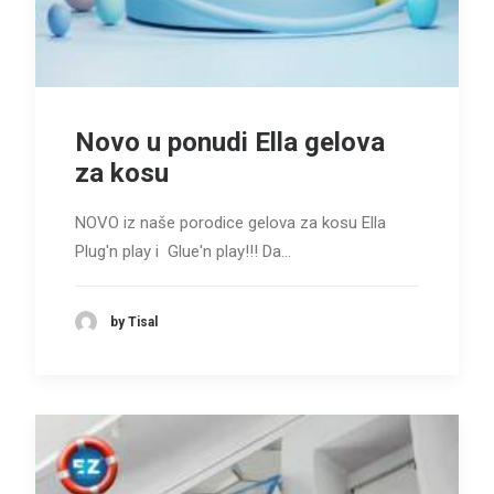
Novo u ponudi Ella gelova
za kosu
Search
NOVO iz naše porodice gelova za kosu Ella
Plug'n play i Glue'n play!!! Da…
by Tisal