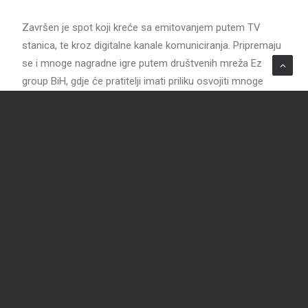
Završen je spot koji kreće sa emitovanjem putem TV
stanica, te kroz digitalne kanale komuniciranja. Pripremaju
se i mnoge nagradne igre putem društvenih mreža Ez
group BiH, gdje će pratitelji imati priliku osvojiti mnoge
nagrade.