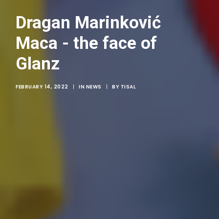
Dragan Marinković
Maca - the face of
Glanz
FEBRUARY 14, 2022
|
IN
NEWS
|
BY
TISAL