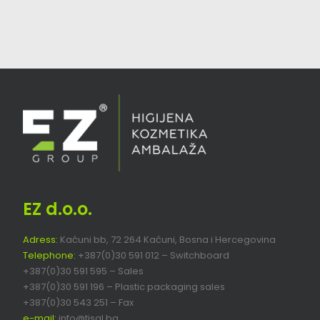
EZ d.o.o.
Adress:
Kaćuni bb, 72 264 Kaćuni, Bosna i Hercegovina
Telephone:
+387(0)30 591 012 – Switchboard
+387(0)30 591 595 – Sales
+387(0)30 591 196 – Plastic packaging sales
+387(0)30 543 251 – Fax
e-mail:
info@tisal.ba