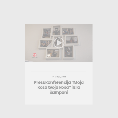
17 Maja, 2019
Press konferencija “Moja
kosa tvoja kosa” i Ella
šamponi