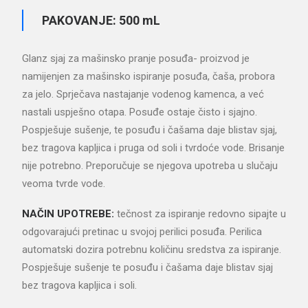
PAKOVANJE: 500 mL
Glanz sjaj za mašinsko pranje posuđa- proizvod je
namijenjen za mašinsko ispiranje posuđa, čaša, probora
za jelo. Sprječava nastajanje vodenog kamenca, a već
nastali uspješno otapa. Posuđe ostaje čisto i sjajno.
Pospješuje sušenje, te posuđu i čašama daje blistav sjaj,
bez tragova kapljica i pruga od soli i tvrdoće vode. Brisanje
nije potrebno. Preporučuje se njegova upotreba u slučaju
veoma tvrde vode.
NAČIN UPOTREBE:
tečnost za ispiranje redovno sipajte u
odgovarajući pretinac u svojoj perilici posuđa. Perilica
automatski dozira potrebnu količinu sredstva za ispiranje.
Pospješuje sušenje te posuđu i čašama daje blistav sjaj
bez tragova kapljica i soli.