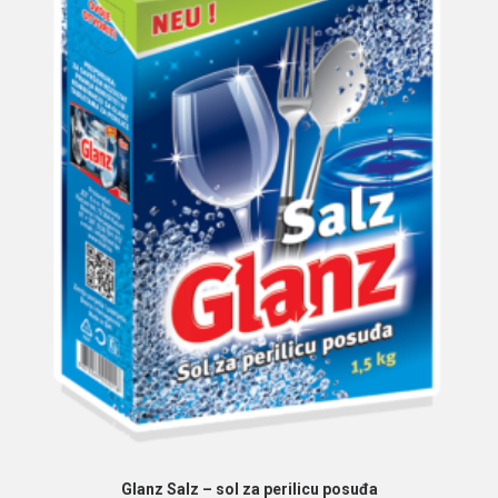
PROČITAJ VIŠE
Glanz Salz – sol za perilicu posuđa