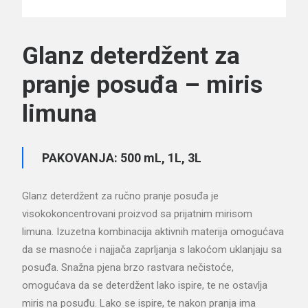
Glanz deterdžent za
pranje posuđa – miris
limuna
PAKOVANJA: 500 mL, 1L, 3L
Glanz deterdžent za ručno pranje posuđa je
visokokoncentrovani proizvod sa prijatnim mirisom
limuna. Izuzetna kombinacija aktivnih materija omogućava
da se masnoće i najjača zaprljanja s lakoćom uklanjaju sa
posuđa. Snažna pjena brzo rastvara nečistoće,
omogućava da se deterdžent lako ispire, te ne ostavlja
miris na posuđu. Lako se ispire, te nakon pranja ima