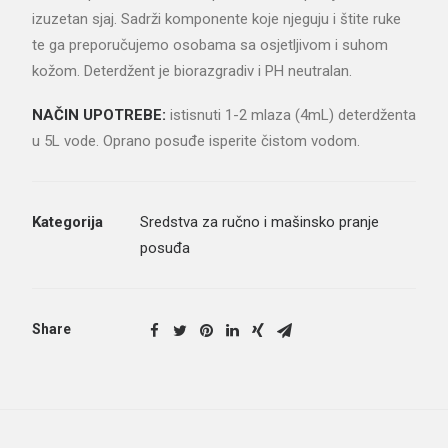
izuzetan sjaj. Sadrži komponente koje njeguju i štite ruke
te ga preporučujemo osobama sa osjetljivom i suhom
kožom. Deterdžent je biorazgradiv i PH neutralan.
NAČIN UPOTREBE:
istisnuti 1-2 mlaza (4mL) deterdženta
u 5L vode. Oprano posuđe isperite čistom vodom.
Kategorija
Sredstva za ručno i mašinsko pranje
posuđa
Share