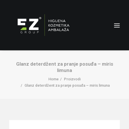
Glanz deterdžent za pranje posuđa – miris
limuna
Home
Proizvodi
Glanz deterdžent za pranje posuđa – miris limuna
AMBALAŽA