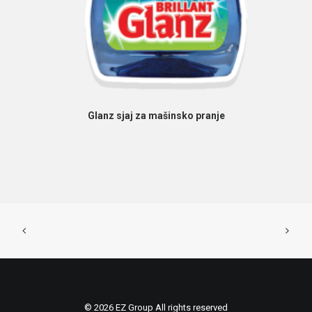
PROČITAJ VIŠE
Glanz sjaj za mašinsko pranje
© 2026 EZ Group All rights reserved