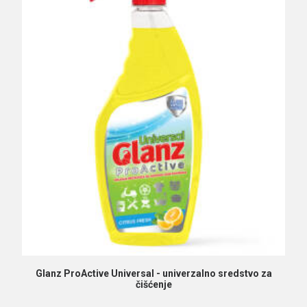
PROČITAJ VIŠE
Glanz ProActive Universal - univerzalno sredstvo za
čišćenje