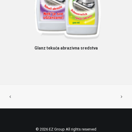
PROČITAJ VIŠE
Glanz tekuća abrazivna sredstva
G
© 2026 EZ Group All rights reserved