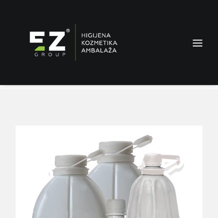
Glanz destilirana voda
Home
Proizvodi
Glanz destilirana voda
AMBALAŽA