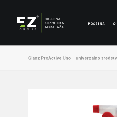
POČETNA
O
Glanz ProActive Uno – univerzalno sredstv