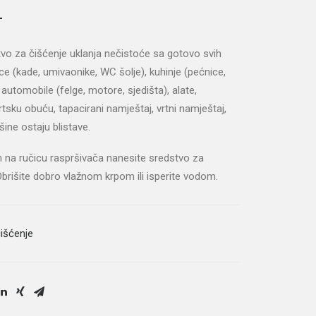
L
vo za čišćenje uklanja nečistoće sa gotovo svih
ice (kade, umivaonike, WC šolje), kuhinje (pećnice,
utomobile (felge, motore, sjedišta), alate,
portsku obuću, tapacirani namještaj, vrtni namještaj,
ine ostaju blistave.
 na ručicu raspršivača nanesite sredstvo za
Obrišite dobro vlažnom krpom ili isperite vodom.
išćenje