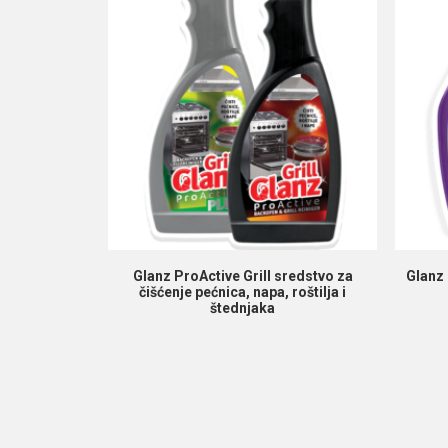
PROČITAJ VIŠE
Glanz ProActive Grill sredstvo za
Glanz 
čišćenje pećnica, napa, roštilja i
štednjaka