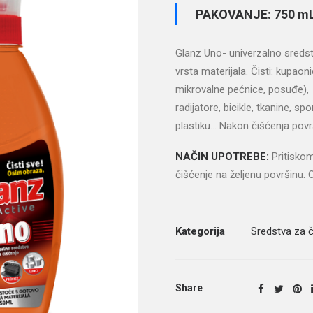
PAKOVANJE: 750 m
Glanz Uno- univerzalno sredst
vrsta materijala. Čisti: kupaon
mikrovalne pećnice, posuđe), a
radijatore, bicikle, tkanine, s
plastiku… Nakon čišćenja površ
NAČIN UPOTREBE:
Pritiskom
čišćenje na željenu površinu. 
Kategorija
Sredstva za č
Share