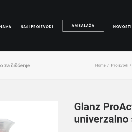
AMBALAŽA
 NAMA
NAŠI PROIZVODI
NOVOSTI
o za čišćenje
Home
Proizvodi
Glanz ProAc
univerzalno 