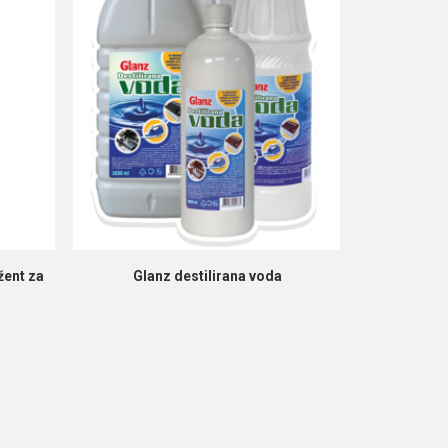
PROČITAJ VIŠE
žent za
Glanz destilirana voda
Glanz ProAct
čišćen