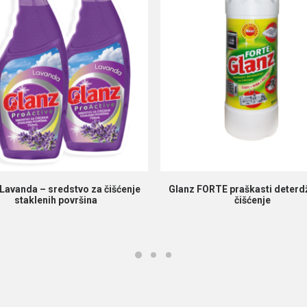
PROČITAJ VIŠE
PROČITAJ VIŠE
Lavanda – sredstvo za čišćenje
Glanz FORTE praškasti deterd
staklenih površina
čišćenje