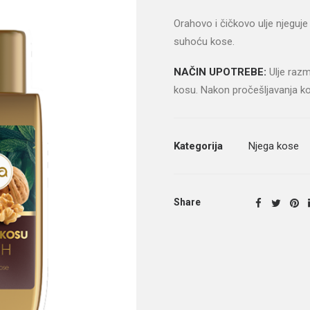
Orahovo i čičkovo ulje njeguje 
suhoću kose.
NAČIN UPOTREBE:
Ulje razm
kosu. Nakon pročešljavanja ko
Kategorija
Njega kose
Share