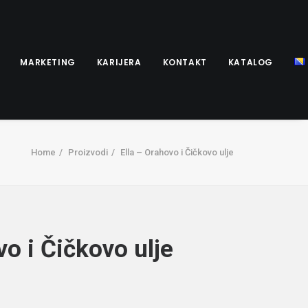
MARKETING
KARIJERA
KONTAKT
KATALOG
Home
Proizvodi
Ella – Orahovo i Čičkovo ulje
vo i Čičkovo ulje