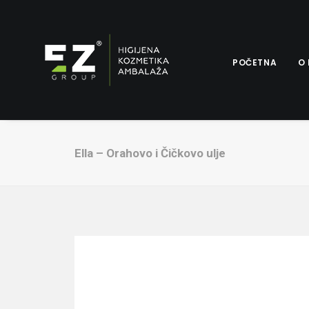
POČETNA
O
Ella – Orahovo i Čičkovo ulje