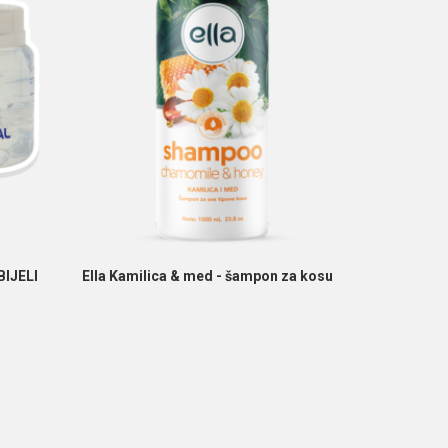
PROČITAJ VIŠE
BIJELI
Ella Kamilica & med - šampon za kosu
Ella Natura