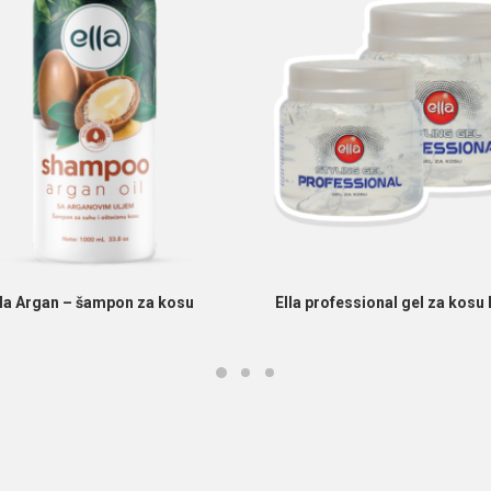
PROČITAJ VIŠE
PROČITAJ VIŠE
lla Argan – šampon za kosu
Ella professional gel za kosu 