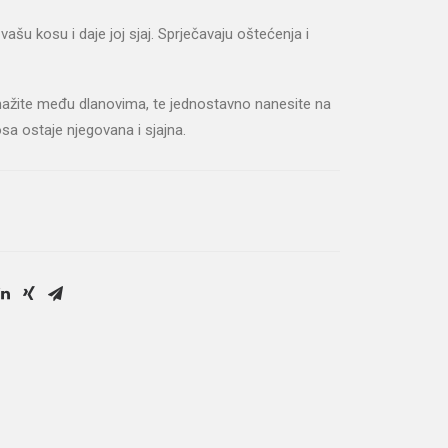
vašu kosu i daje joj sjaj. Sprječavaju oštećenja i
ažite među dlanovima, te jednostavno nanesite na
sa ostaje njegovana i sjajna.