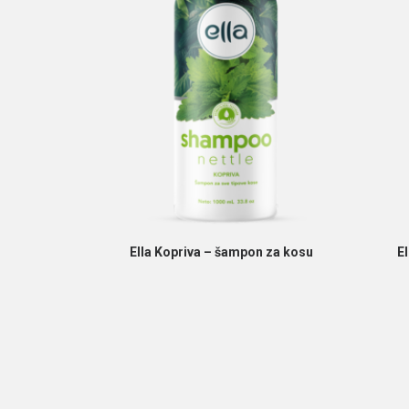
PROČITAJ VIŠE
Ella Kopriva – šampon za kosu
E