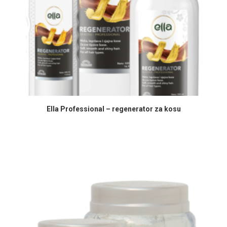
PROČITAJ VIŠE
Ella Professional – regenerator za kosu