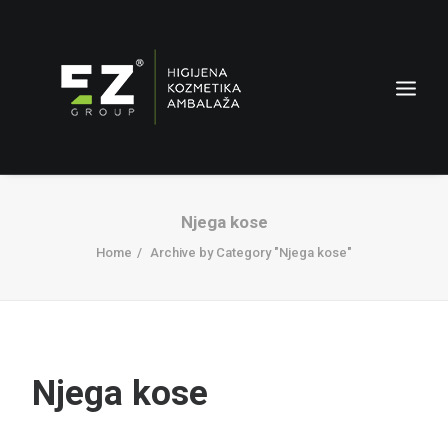
Njega kose
Home
Archive by Category "Njega kose"
AMBALAŽA
Njega kose