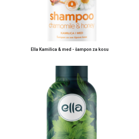
PROČITAJ VIŠE
Ella Kamilica & med - šampon za kosu