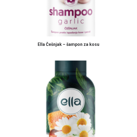
PROČITAJ VIŠE
Ella Češnjak – šampon za kosu