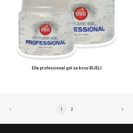
PROČITAJ VIŠE
Ella professional gel za kosu BIJELI
1
2