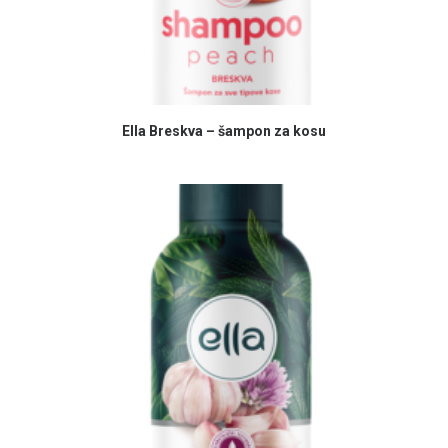
PROČITAJ VIŠE
Ella Breskva – šampon za kosu