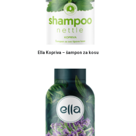
PROČITAJ VIŠE
Ella Kopriva – šampon za kosu