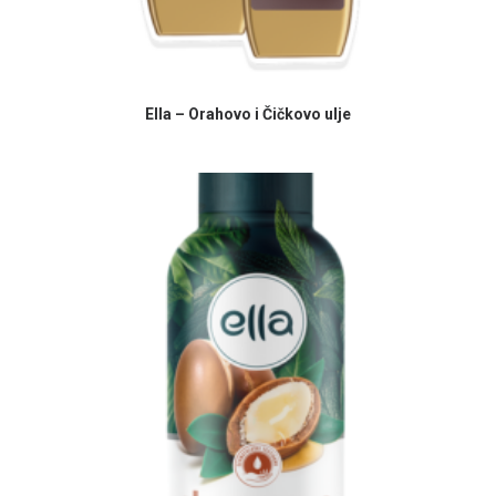
PROČITAJ VIŠE
Ella – Orahovo i Čičkovo ulje