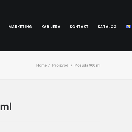
MARKETING
KARIJERA
KONTAKT
KATALOG
Home
Proizvodi
Posuda 900 ml
 ml