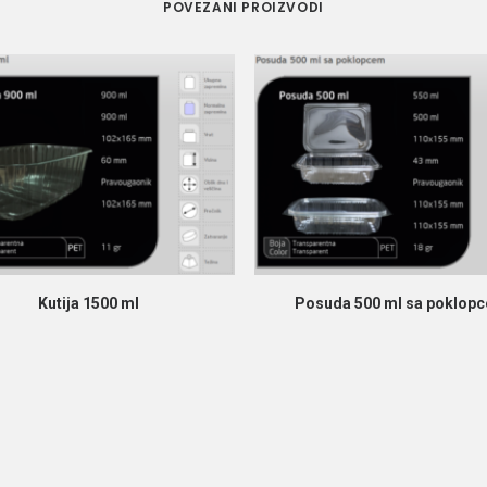
POVEZANI PROIZVODI
PROČITAJ VIŠE
PROČITAJ VIŠE
Kutija 1500 ml
Posuda 500 ml sa poklop