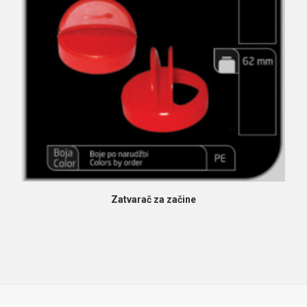
PROČITAJ VIŠE
Zatvarač za začine