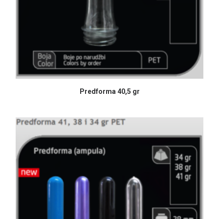
PROČITAJ VIŠE
Predforma 40,5 gr