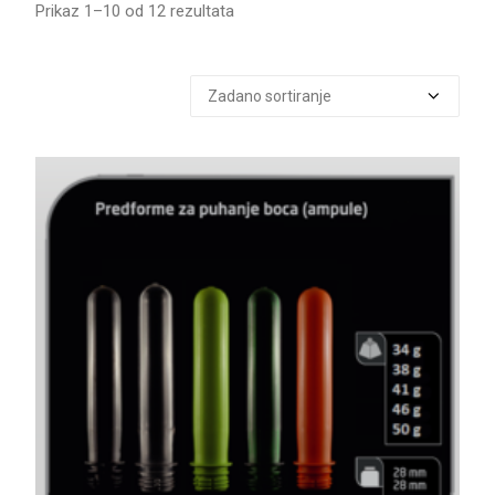
Prikaz 1–10 od 12 rezultata
Search