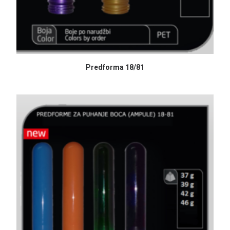
PROČITAJ VIŠE
Predforma 18/81