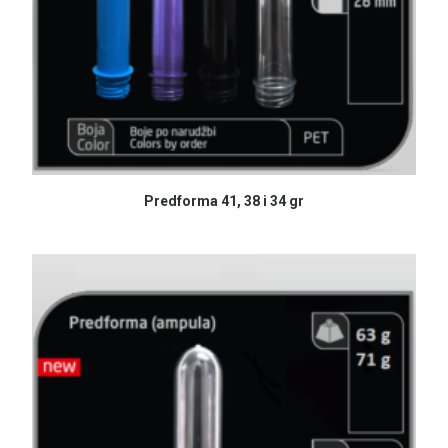
PROČITAJ VIŠE
Predforma 41, 38 i 34 gr