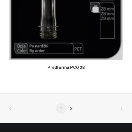
PROČITAJ VIŠE
Predforma PCO 28
1
2