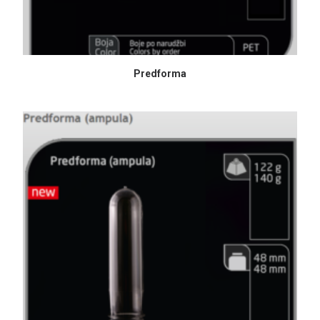
PROČITAJ VIŠE
Predforma