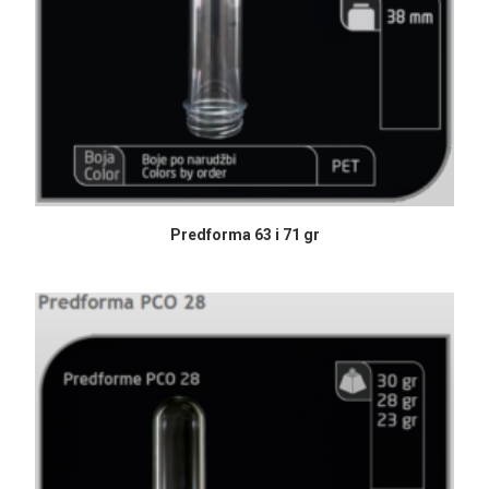
PROČITAJ VIŠE
Predforma 63 i 71 gr