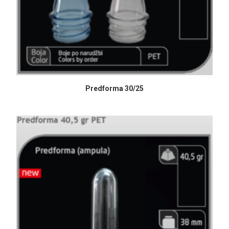
PROČITAJ VIŠE
Predforma 30/25