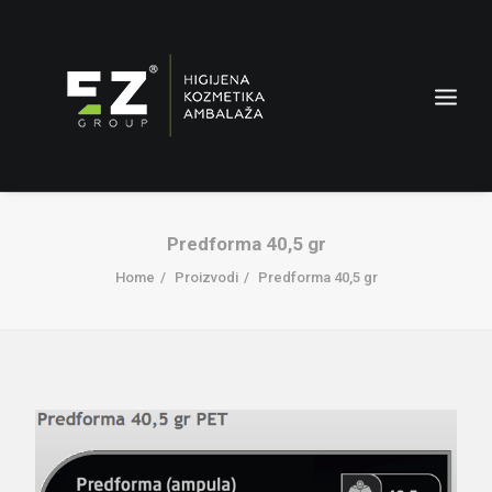
Predforma 40,5 gr
Home
Proizvodi
Predforma 40,5 gr
AMBALAŽA