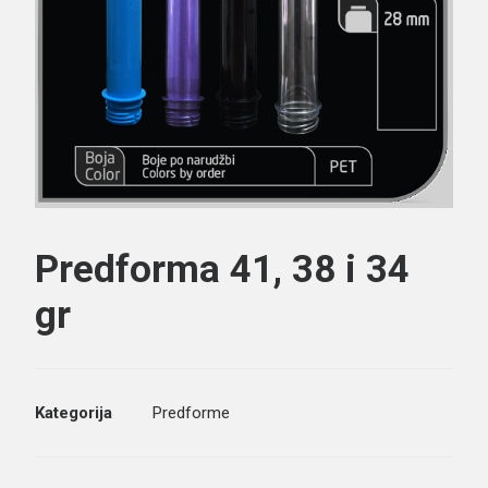
Search
Predforma 41, 38 i 34
gr
Kategorija
Predforme