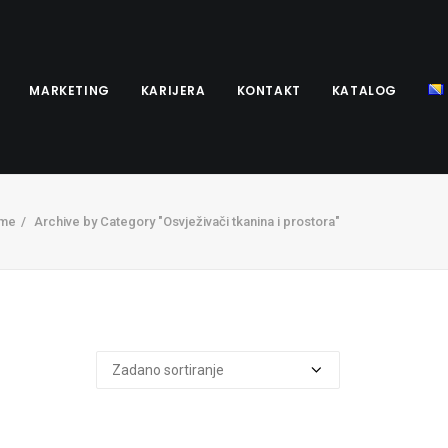
MARKETING
KARIJERA
KONTAKT
KATALOG
me
Archive by Category "Osvježivači tkanina i prostora"