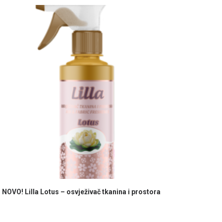
PROČITAJ VIŠE
NOVO! Lilla Lotus – osvježivač tkanina i prostora