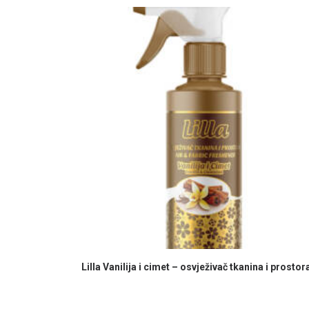
PROČITAJ VIŠE
Lilla Vanilija i cimet – osvježivač tkanina i prostor