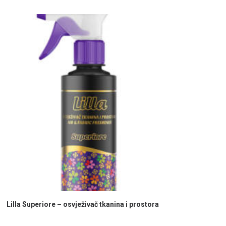
PROČITAJ VIŠE
Lilla Superiore – osvježivač tkanina i prostora