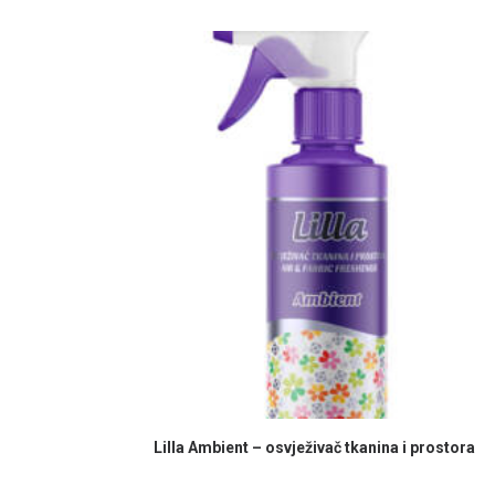
PROČITAJ VIŠE
Lilla Ambient – osvježivač tkanina i prostora