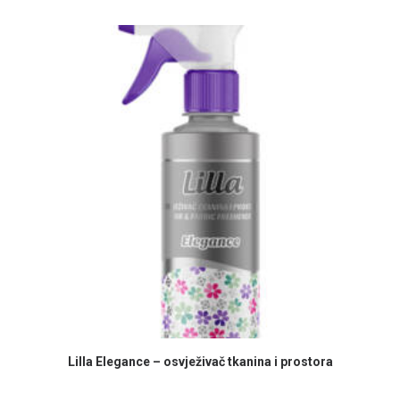
PROČITAJ VIŠE
Lilla Elegance – osvježivač tkanina i prostora