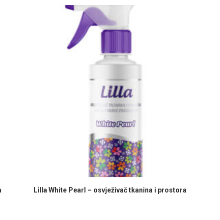
PROČITAJ VIŠE
a
Lilla White Pearl – osvježivač tkanina i prostora