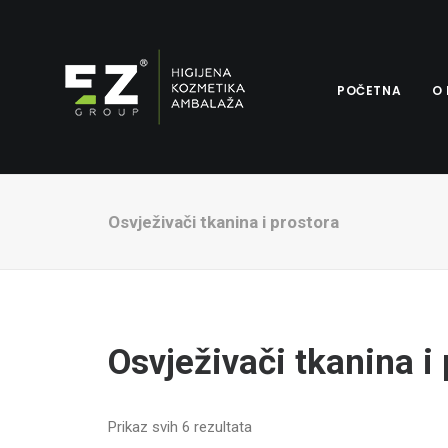
POČETNA
O
Osvježivači tkanina i prostora
Osvježivači tkanina i
Prikaz svih 6 rezultata