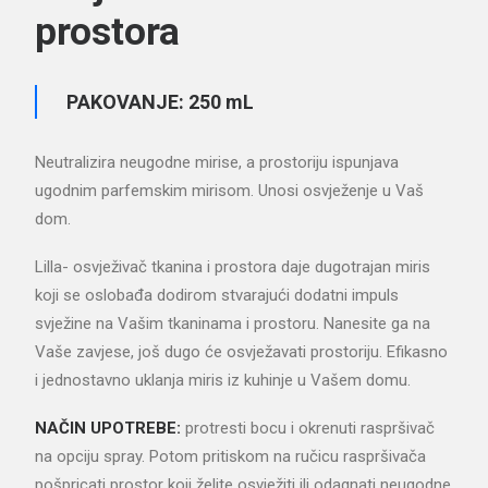
prostora
PAKOVANJE: 250 mL
Neutralizira neugodne mirise, a prostoriju ispunjava
ugodnim parfemskim mirisom. Unosi osvježenje u Vaš
dom.
Lilla- osvježivač tkanina i prostora daje dugotrajan miris
koji se oslobađa dodirom stvarajući dodatni impuls
svježine na Vašim tkaninama i prostoru. Nanesite ga na
Vaše zavjese, još dugo će osvježavati prostoriju. Efikasno
i jednostavno uklanja miris iz kuhinje u Vašem domu.
NAČIN UPOTREBE:
protresti bocu i okrenuti raspršivač
na opciju spray. Potom pritiskom na ručicu raspršivača
pošpricati prostor koji želite osvježiti ili odagnati neugodne