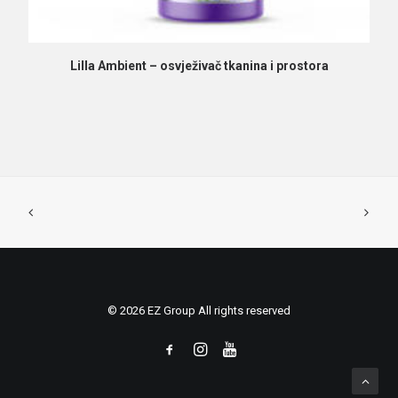
PROČITAJ VIŠE
Lilla Ambient – osvježivač tkanina i prostora
© 2026 EZ Group All rights reserved