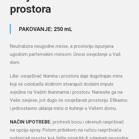
prostora
PAKOVANJE: 250 mL
Neutralizira neugodne mirise, a prostoriju ispunjava
ugodnim parfemskim mirisom. Unosi osvježenje u Vaš
dom.
Lilla- osvježivač tkanina i prostora daje dugotrajan miris
koji se oslobađa dodirom stvarajući dodatni impuls
svježine na Vašim tkaninama i prostoru. Nanesite ga na
Vaše zavjese, još dugo će osvježavati prostoriju. Efikasno
i jednostavno uklanja miris iz kuhinje u Vašem domu.
NAČIN UPOTREBE:
protresti bocu i okrenuti raspršivač
na opciju spray. Potom pritiskom na ručicu raspršivača
pošpricati prostor koji želite osvježiti ili odagnati neugodne