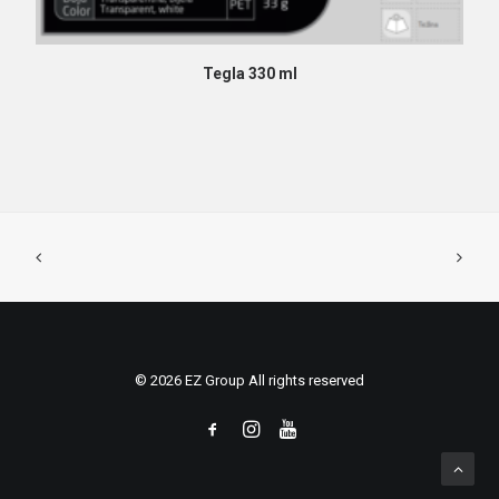
PROČITAJ VIŠE
Tegla 330 ml
© 2026 EZ Group All rights reserved